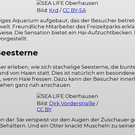
Bild:
Krd
/
CC BY-SA
 riesiges Aquarium aufgebaut, das der Besucher betr
elt. Freundliche Mitarbeiter des Freizeitparks erklä
eise. Die Sensation bietet ein Hai-Aufzuchtbecken
orgestellt.
 Seesterne
 erleben, wie sich stachelige Seesterne, die bun
d von Haien statt. Dies ist natürlich ein besondere
t, wenn Haie fressen. Dazu kann der Besucher inner
hehen ganz nah anschauen.
Bild:
Dirk Vorderstraße
/
CC BY
ion dar. Sie verspeist vor den Augen der Zuschauer 
 Behältern. Und ein Otter knackt Muscheln zu sein