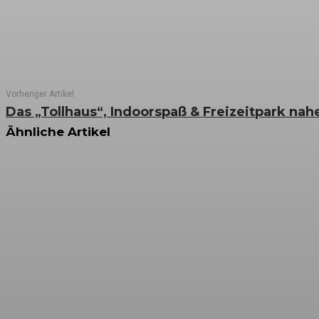
Vorheriger Artikel
Das „Tollhaus“, Indoorspaß & Freizeitpark nah
Ähnliche Artikel