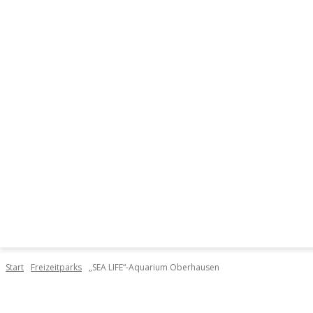
DIE ORTE
START
DI
Start
Freizeitparks
„SEA LIFE“-Aquarium Oberhausen