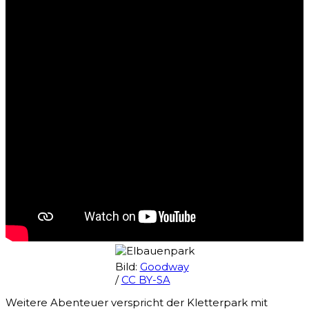
Bild:
Goodway
/
CC BY-SA
Weitere Abenteuer verspricht der Kletterpark mit