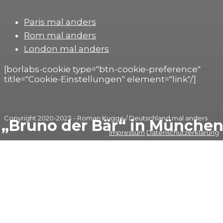
Paris mal anders
Rom mal anders
London mal anders
[borlabs-cookie type="btn-cookie-preference"
title="Cookie-Einstellungen" element="link"/]
Copyright 2020-2023 - Roman Kugge / Deutschland mal anders
„Bruno der Bär“ in Münche
Impressum
Datenschutzerklärung