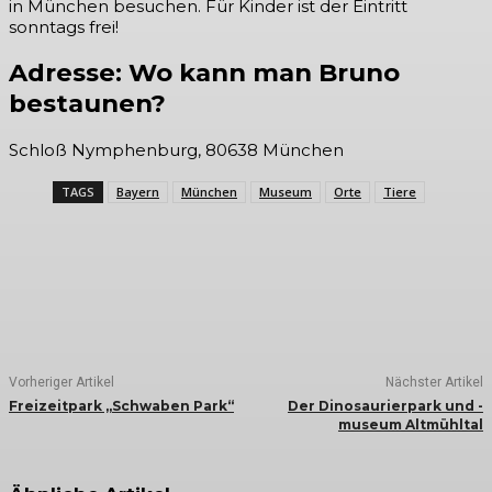
in München besuchen. Für Kinder ist der Eintritt
sonntags frei!
Adresse: Wo kann man Bruno
bestaunen?
Schloß Nymphenburg, 80638 München
TAGS
Bayern
München
Museum
Orte
Tiere
Vorheriger Artikel
Nächster Artikel
Freizeitpark „Schwaben Park“
Der Dinosaurierpark und -
museum Altmühltal