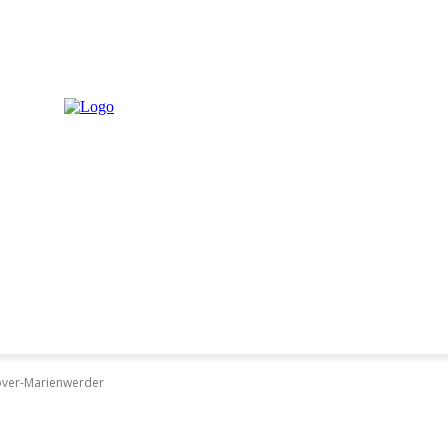
FREIZEITPARKS
E KARTE
UNTERKÜNFTE
STOR
over-Marienwerder