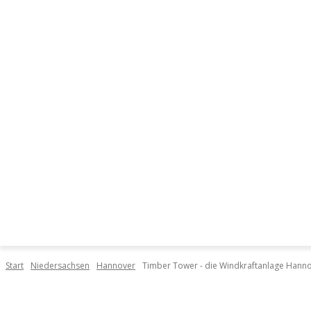
DIE ORTE
START
DI
Start
Niedersachsen
Hannover
Timber Tower - die Windkraftanlage Hann