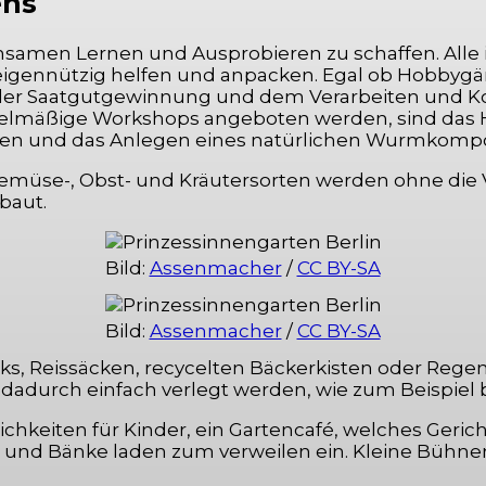
ens
insamen Lernen und Ausprobieren zu schaffen. Alle
gennützig helfen und anpacken. Egal ob Hobbygärtn
 der Saatgutgewinnung und dem Verarbeiten und K
mäßige Workshops angeboten werden, sind das Hal
rten und das Anlegen eines natürlichen Wurmkompo
Gemüse-, Obst- und Kräutersorten werden ohne di
baut.
Bild:
Assenmacher
/
CC BY-SA
Bild:
Assenmacher
/
CC BY-SA
Paks, Reissäcken, recycelten Bäckerkisten oder Reg
dadurch einfach verlegt werden, wie zum Beispiel b
hkeiten für Kinder, ein Gartencafé, welches Gerich
e und Bänke laden zum verweilen ein. Kleine Bühne