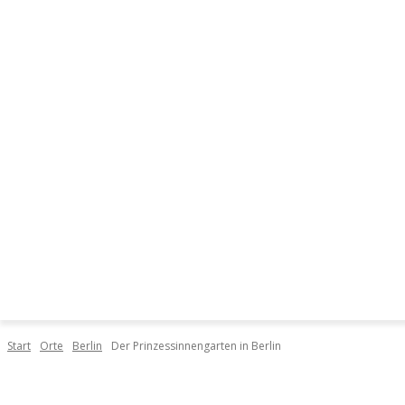
DIE ORTE
START
DI
Start
Orte
Berlin
Der Prinzessinnengarten in Berlin