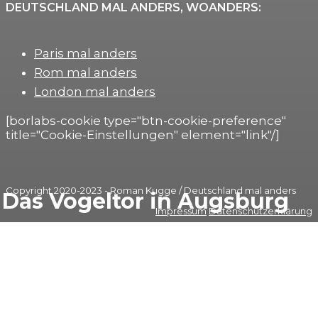
DEUTSCHLAND MAL ANDERS, WOANDERS:
Paris mal anders
Rom mal anders
London mal anders
[borlabs-cookie type="btn-cookie-preference"
title="Cookie-Einstellungen" element="link"/]
Copyright 2020-2023 - Roman Kugge / Deutschland mal anders
Das Vogeltor in Augsburg
Impressum
Datenschutzerklärung