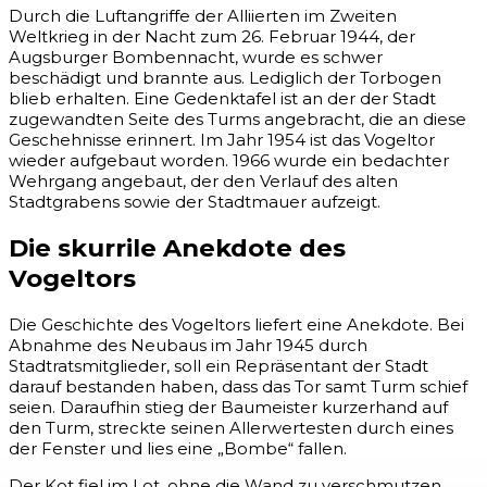
Durch die Luftangriffe der Alliierten im Zweiten
Weltkrieg in der Nacht zum 26. Februar 1944, der
Augsburger Bombennacht, wurde es schwer
beschädigt und brannte aus. Lediglich der Torbogen
blieb erhalten. Eine Gedenktafel ist an der der Stadt
zugewandten Seite des Turms angebracht, die an diese
Geschehnisse erinnert. Im Jahr 1954 ist das Vogeltor
wieder aufgebaut worden. 1966 wurde ein bedachter
Wehrgang angebaut, der den Verlauf des alten
Stadtgrabens sowie der Stadtmauer aufzeigt.
Die skurrile Anekdote des
Vogeltors
Die Geschichte des Vogeltors liefert eine Anekdote. Bei
Abnahme des Neubaus im Jahr 1945 durch
Stadtratsmitglieder, soll ein Repräsentant der Stadt
darauf bestanden haben, dass das Tor samt Turm schief
seien. Daraufhin stieg der Baumeister kurzerhand auf
den Turm, streckte seinen Allerwertesten durch eines
der Fenster und lies eine „Bombe“ fallen.
Der Kot fiel im Lot, ohne die Wand zu verschmutzen.