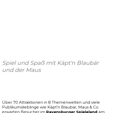
Spiel und Spaß mit Käpt'n Blaubär
und der Maus
Facebook
X
Pinterest
WhatsApp
Über 70 Attraktionen in 8 Themenwelten und viele
Publikumslieblinge wie Käpt’n Blaubär, Maus & Co.
erwarten Besucher im
Ravensburger Spieleland
am