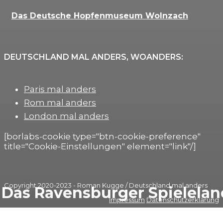
Das Deutsche Hopfenmuseum Wolnzach
DEUTSCHLAND MAL ANDERS, WOANDERS:
Paris mal anders
Rom mal anders
London mal anders
[borlabs-cookie type="btn-cookie-preference"
title="Cookie-Einstellungen" element="link"/]
Copyright 2020-2023 - Roman Kugge / Deutschland mal anders
Das Ravensburger Spielelan
Impressum
Datenschutzerklärung