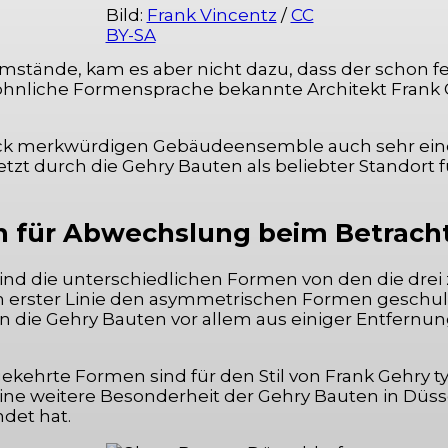
Bild:
Frank Vincentz
/
CC
BY-SA
stände, kam es aber nicht dazu, dass der schon fe
öhnliche Formensprache bekannte Architekt Frank G
.
 Blick merkwürdigen Gebäudeensemble auch sehr ei
letzt durch die Gehry Bauten als beliebter Standort
en für Abwechslung beim Betrach
 sind die unterschiedlichen Formen von den die dr
 in erster Linie den asymmetrischen Formen geschul
die Gehry Bauten vor allem aus einiger Entfernun
rte Formen sind für den Stil von Frank Gehry typ
 weitere Besonderheit der Gehry Bauten in Düsseld
det hat.