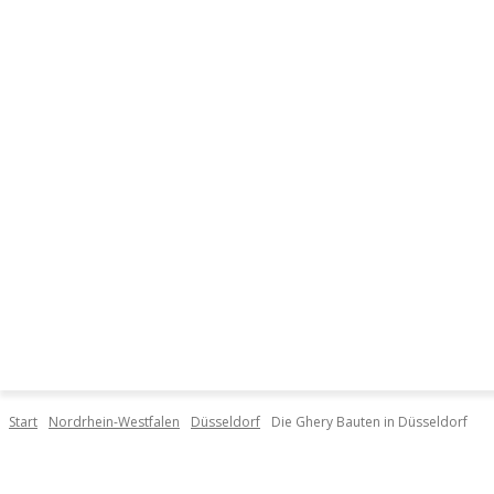
DIE ORTE
START
DI
Start
Nordrhein-Westfalen
Düsseldorf
Die Ghery Bauten in Düsseldorf