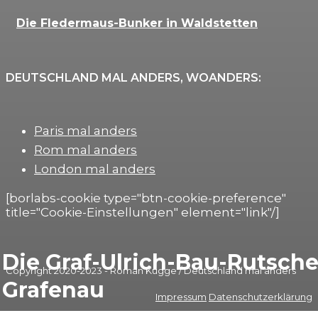
Die Fledermaus-Bunker in Waldstetten
DEUTSCHLAND MAL ANDERS, WOANDERS:
Paris mal anders
Rom mal anders
London mal anders
[borlabs-cookie type="btn-cookie-preference"
title="Cookie-Einstellungen" element="link"/]
Die Graf-Ulrich-Bau-Rutsche
Copyright 2020-2023 - Roman Kugge / Deutschland mal anders
Grafenau
Impressum
Datenschutzerklärung