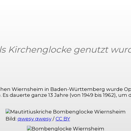
als Kirchenglocke genutzt wur
Facebook
X
Pinterest
WhatsApp
tchen Wiernsheim in Baden-Württemberg wurde Opfe
he. Es dauerte ganze 13 Jahre (von 1949 bis 1962), u
Bild:
qwesy qwesy
/
CC BY