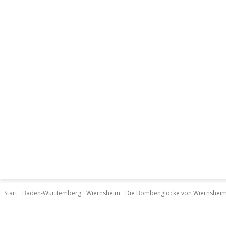
DIE ORTE
START
DI
Start
Baden-Württemberg
Wiernsheim
Die Bombenglocke von Wiernshei