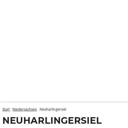
DIE ORTE
START
DI
Start
Niedersachsen
Neuharlingersiel
NEUHARLINGERSIEL