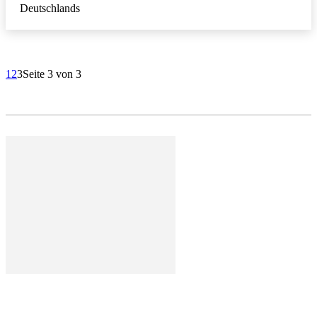
Deutschlands
1
2
3
Seite 3 von 3
Deutschland mal anders - der Atlas der außergewöhnlichen