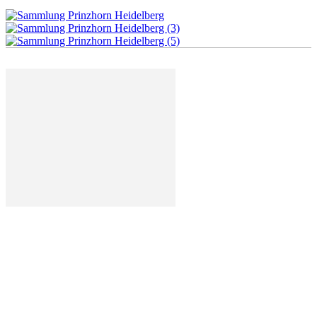
Deutschland mal anders - der Atlas der außergewöhnlichen
Orte in Deutschland. Wir zeigen euch die spannendsten,
spektakulärsten und ungewöhnlichsten Orte in good ol'
Germany.