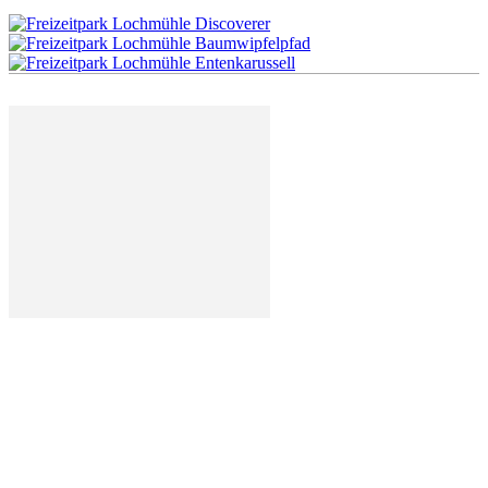
Deutschland mal anders - der Atlas der außergewöhnlichen
Orte in Deutschland. Wir zeigen euch die spannendsten,
spektakulärsten und ungewöhnlichsten Orte in good ol'
Germany.