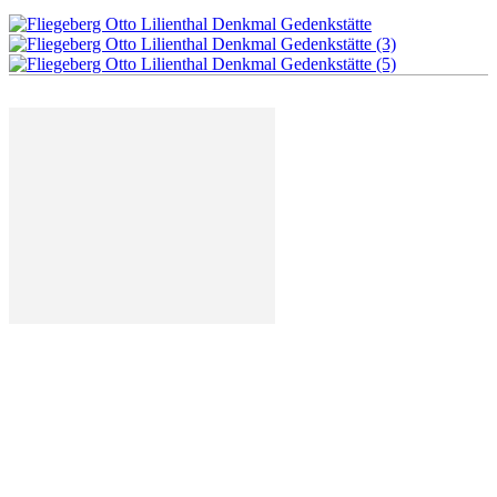
Deutschland mal anders - der Atlas der außergewöhnlichen
Orte in Deutschland. Wir zeigen euch die spannendsten,
spektakulärsten und ungewöhnlichsten Orte in good ol'
Germany.